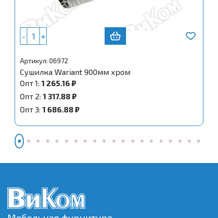
-
+
Артикул: 06972
Сушилка Wariant 900мм хром
Опт 1:
1 265.16 ₽
Опт 2:
1 317.88 ₽
Опт 3:
1 686.88 ₽
Мебельная фурнитура