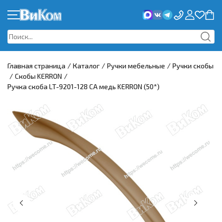
КАТАЛОГ
ПРОМО
Главная страница
/
Каталог
/
Ручки мебельные
/
Ручки скобы
/
Скобы KERRON
/
НОВИНКИ И АКЦИИ
Ручка скоба LT-9201-128 CA медь KERRON (50*)
СИСТЕМА СКИДОК
ДОСТАВКА
НОВОСТИ
О КОМПАНИИ
КОНТАКТЫ