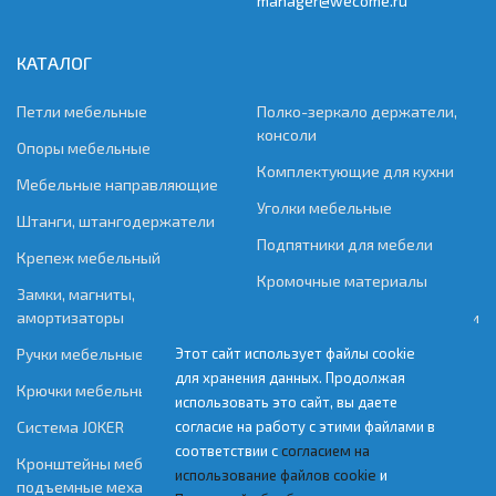
manager@wecome.ru
КАТАЛОГ
Петли мебельные
Полко-зеркало держатели,
консоли
Опоры мебельные
Комплектующие для кухни
Мебельные направляющие
Уголки мебельные
Штанги, штангодержатели
Подпятники для мебели
Крепеж мебельный
Кромочные материалы
Замки, магниты,
амортизаторы
Фурнитура для мягкой мебели
Ручки мебельные
Скобяные изделия
Этот сайт использует файлы cookie
для хранения данных. Продолжая
Крючки мебельные
Фурнитура для раздвижных
использовать это сайт, вы даете
дверей
Система JOKER
согласие на работу с этими файлами в
Барная система
соответствии с
согласием на
Кронштейны мебельные,
использование файлов cookie
и
подъемные механизмы
Реставрационный материал